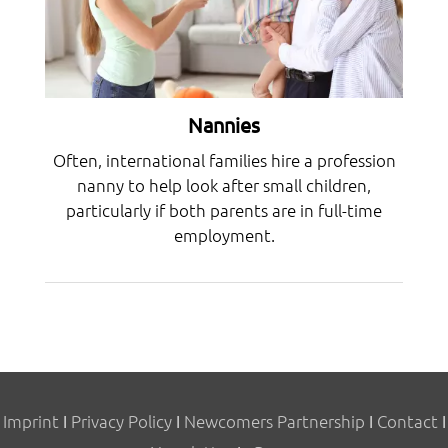
Nannies
Often, international families hire a profession
nanny to help look after small children,
particularly if both parents are in full-time
employment.
Imprint
I
Privacy Policy
I
Newcomers Partnership
I
Contact
I