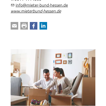
nf
m
t
r-b
nd-h
ss
n
d
www.mieterbund-hessen.de